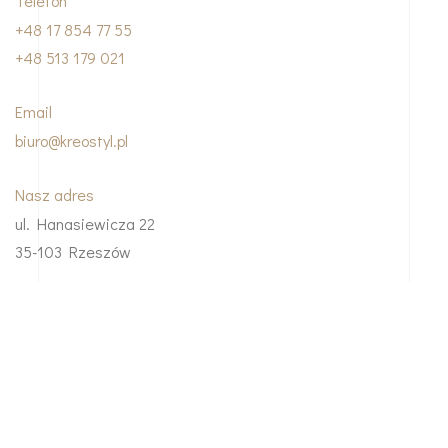
Telefon
+48 17 854 77 55
+48 513 179 021
Email
biuro@kreostyl.pl
Nasz adres
ul. Hanasiewicza 22
35-103 Rzeszów
© Copyright 2023 Kreo Styl. Website + photo ::
MOVA